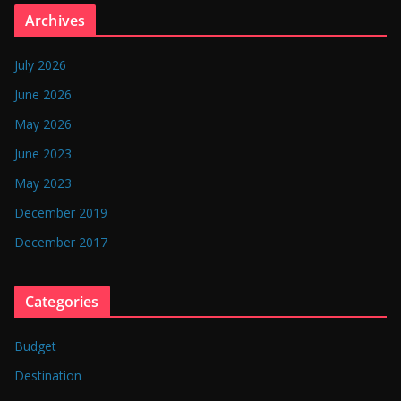
n
Archives
g
l
July 2026
a
June 2026
d
May 2026
e
June 2023
s
May 2023
h
December 2019
December 2017
Categories
Budget
Destination