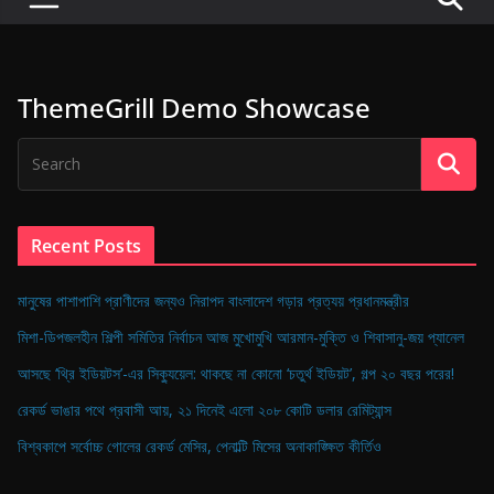
P
u
l
ThemeGrill Demo Showcase
s
e
o
f
D
Recent Posts
i
g
মানুষের পাশাপাশি প্রাণীদের জন্যও নিরাপদ বাংলাদেশ গড়ার প্রত্যয় প্রধানমন্ত্রীর
i
মিশা-ডিপজলহীন শিল্পী সমিতির নির্বাচন আজ মুখোমুখি আরমান-মুক্তি ও শিবাসানু-জয় প্যানেল
t
আসছে ‘থ্রি ইডিয়টস’-এর সিক্যুয়েল: থাকছে না কোনো ‘চতুর্থ ইডিয়ট’, গল্প ২০ বছর পরের!
a
রেকর্ড ভাঙার পথে প্রবাসী আয়, ২১ দিনেই এলো ২০৮ কোটি ডলার রেমিট্যান্স
l
B
বিশ্বকাপে সর্বোচ্চ গোলের রেকর্ড মেসির, পেনাল্টি মিসের অনাকাঙ্ক্ষিত কীর্তিও
a