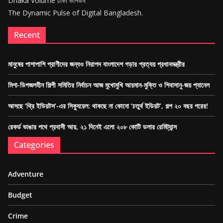
Dhaka Volume ঢাকা ভলিউম
The Dynamic Pulse of Digital Bangladesh.
Recent
মানুষের পাশাপাশি প্রাণীদের জন্যও নিরাপদ বাংলাদেশ গড়ার প্রত্যয় প্রধানমন্ত্রীর
মিশা-ডিপজলহীন শিল্পী সমিতির নির্বাচন আজ মুখোমুখি আরমান-মুক্তি ও শিবাসানু-জয় প্যানেল
আসছে ‘থ্রি ইডিয়টস’-এর সিক্যুয়েল: থাকছে না কোনো ‘চতুর্থ ইডিয়ট’, গল্প ২০ বছর পরের!
রেকর্ড ভাঙার পথে প্রবাসী আয়, ২১ দিনেই এলো ২০৮ কোটি ডলার রেমিট্যান্স
Categories
Adventure
Budget
Crime