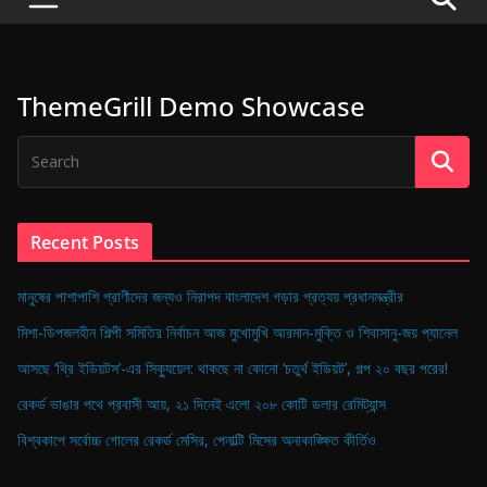
P
u
l
ThemeGrill Demo Showcase
s
e
o
f
D
Recent Posts
i
g
মানুষের পাশাপাশি প্রাণীদের জন্যও নিরাপদ বাংলাদেশ গড়ার প্রত্যয় প্রধানমন্ত্রীর
i
মিশা-ডিপজলহীন শিল্পী সমিতির নির্বাচন আজ মুখোমুখি আরমান-মুক্তি ও শিবাসানু-জয় প্যানেল
t
আসছে ‘থ্রি ইডিয়টস’-এর সিক্যুয়েল: থাকছে না কোনো ‘চতুর্থ ইডিয়ট’, গল্প ২০ বছর পরের!
a
রেকর্ড ভাঙার পথে প্রবাসী আয়, ২১ দিনেই এলো ২০৮ কোটি ডলার রেমিট্যান্স
l
B
বিশ্বকাপে সর্বোচ্চ গোলের রেকর্ড মেসির, পেনাল্টি মিসের অনাকাঙ্ক্ষিত কীর্তিও
a