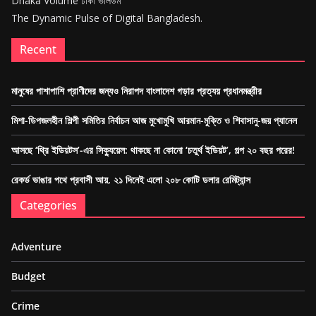
Dhaka Volume ঢাকা ভলিউম
The Dynamic Pulse of Digital Bangladesh.
Recent
মানুষের পাশাপাশি প্রাণীদের জন্যও নিরাপদ বাংলাদেশ গড়ার প্রত্যয় প্রধানমন্ত্রীর
মিশা-ডিপজলহীন শিল্পী সমিতির নির্বাচন আজ মুখোমুখি আরমান-মুক্তি ও শিবাসানু-জয় প্যানেল
আসছে ‘থ্রি ইডিয়টস’-এর সিক্যুয়েল: থাকছে না কোনো ‘চতুর্থ ইডিয়ট’, গল্প ২০ বছর পরের!
রেকর্ড ভাঙার পথে প্রবাসী আয়, ২১ দিনেই এলো ২০৮ কোটি ডলার রেমিট্যান্স
Categories
Adventure
Budget
Crime