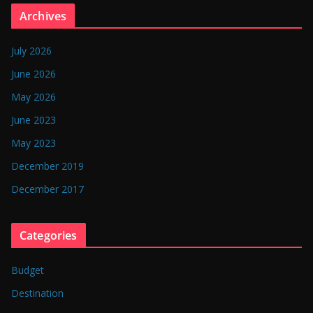
n
Archives
g
l
July 2026
a
June 2026
d
May 2026
e
June 2023
s
May 2023
h
December 2019
December 2017
Categories
Budget
Destination