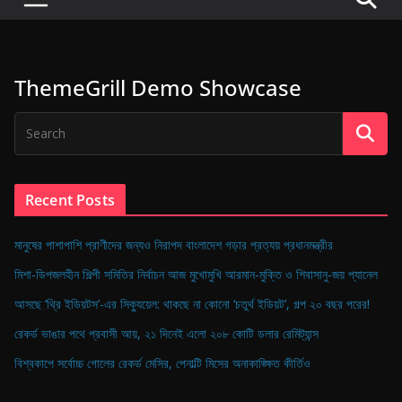
P
u
l
ThemeGrill Demo Showcase
s
e
o
f
D
Recent Posts
i
g
মানুষের পাশাপাশি প্রাণীদের জন্যও নিরাপদ বাংলাদেশ গড়ার প্রত্যয় প্রধানমন্ত্রীর
i
মিশা-ডিপজলহীন শিল্পী সমিতির নির্বাচন আজ মুখোমুখি আরমান-মুক্তি ও শিবাসানু-জয় প্যানেল
t
আসছে ‘থ্রি ইডিয়টস’-এর সিক্যুয়েল: থাকছে না কোনো ‘চতুর্থ ইডিয়ট’, গল্প ২০ বছর পরের!
a
রেকর্ড ভাঙার পথে প্রবাসী আয়, ২১ দিনেই এলো ২০৮ কোটি ডলার রেমিট্যান্স
l
B
বিশ্বকাপে সর্বোচ্চ গোলের রেকর্ড মেসির, পেনাল্টি মিসের অনাকাঙ্ক্ষিত কীর্তিও
a