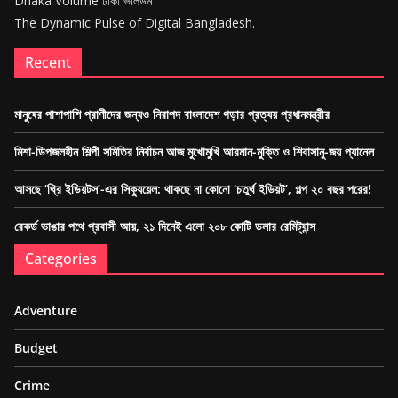
Dhaka Volume ঢাকা ভলিউম
The Dynamic Pulse of Digital Bangladesh.
Recent
মানুষের পাশাপাশি প্রাণীদের জন্যও নিরাপদ বাংলাদেশ গড়ার প্রত্যয় প্রধানমন্ত্রীর
মিশা-ডিপজলহীন শিল্পী সমিতির নির্বাচন আজ মুখোমুখি আরমান-মুক্তি ও শিবাসানু-জয় প্যানেল
আসছে ‘থ্রি ইডিয়টস’-এর সিক্যুয়েল: থাকছে না কোনো ‘চতুর্থ ইডিয়ট’, গল্প ২০ বছর পরের!
রেকর্ড ভাঙার পথে প্রবাসী আয়, ২১ দিনেই এলো ২০৮ কোটি ডলার রেমিট্যান্স
Categories
Adventure
Budget
Crime