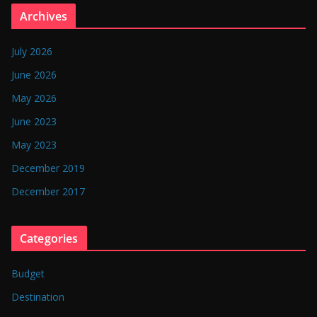
n
Archives
g
l
July 2026
a
June 2026
d
May 2026
e
June 2023
s
May 2023
h
December 2019
December 2017
Categories
Budget
Destination