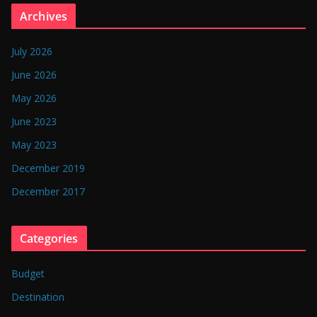
n
Archives
g
l
July 2026
a
June 2026
d
May 2026
e
June 2023
s
May 2023
h
December 2019
December 2017
Categories
Budget
Destination