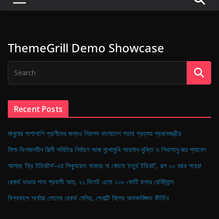
P
u
l
ThemeGrill Demo Showcase
s
e
o
f
D
Recent Posts
i
g
মানুষের পাশাপাশি প্রাণীদের জন্যও নিরাপদ বাংলাদেশ গড়ার প্রত্যয় প্রধানমন্ত্রীর
i
মিশা-ডিপজলহীন শিল্পী সমিতির নির্বাচন আজ মুখোমুখি আরমান-মুক্তি ও শিবাসানু-জয় প্যানেল
t
আসছে ‘থ্রি ইডিয়টস’-এর সিক্যুয়েল: থাকছে না কোনো ‘চতুর্থ ইডিয়ট’, গল্প ২০ বছর পরের!
a
রেকর্ড ভাঙার পথে প্রবাসী আয়, ২১ দিনেই এলো ২০৮ কোটি ডলার রেমিট্যান্স
l
B
বিশ্বকাপে সর্বোচ্চ গোলের রেকর্ড মেসির, পেনাল্টি মিসের অনাকাঙ্ক্ষিত কীর্তিও
a