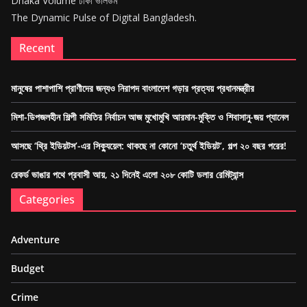
Dhaka Volume ঢাকা ভলিউম
The Dynamic Pulse of Digital Bangladesh.
Recent
মানুষের পাশাপাশি প্রাণীদের জন্যও নিরাপদ বাংলাদেশ গড়ার প্রত্যয় প্রধানমন্ত্রীর
মিশা-ডিপজলহীন শিল্পী সমিতির নির্বাচন আজ মুখোমুখি আরমান-মুক্তি ও শিবাসানু-জয় প্যানেল
আসছে ‘থ্রি ইডিয়টস’-এর সিক্যুয়েল: থাকছে না কোনো ‘চতুর্থ ইডিয়ট’, গল্প ২০ বছর পরের!
রেকর্ড ভাঙার পথে প্রবাসী আয়, ২১ দিনেই এলো ২০৮ কোটি ডলার রেমিট্যান্স
Categories
Adventure
Budget
Crime