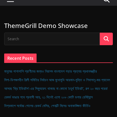
P
u
l
ThemeGrill Demo Showcase
s
e
o
f
D
Recent Posts
i
g
মানুষের পাশাপাশি প্রাণীদের জন্যও নিরাপদ বাংলাদেশ গড়ার প্রত্যয় প্রধানমন্ত্রীর
i
মিশা-ডিপজলহীন শিল্পী সমিতির নির্বাচন আজ মুখোমুখি আরমান-মুক্তি ও শিবাসানু-জয় প্যানেল
t
আসছে ‘থ্রি ইডিয়টস’-এর সিক্যুয়েল: থাকছে না কোনো ‘চতুর্থ ইডিয়ট’, গল্প ২০ বছর পরের!
a
রেকর্ড ভাঙার পথে প্রবাসী আয়, ২১ দিনেই এলো ২০৮ কোটি ডলার রেমিট্যান্স
l
B
বিশ্বকাপে সর্বোচ্চ গোলের রেকর্ড মেসির, পেনাল্টি মিসের অনাকাঙ্ক্ষিত কীর্তিও
a