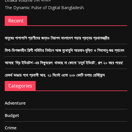
Dhaka Volume ঢাকা ভলিউম
The Dynamic Pulse of Digital Bangladesh.
Recent
মানুষের পাশাপাশি প্রাণীদের জন্যও নিরাপদ বাংলাদেশ গড়ার প্রত্যয় প্রধানমন্ত্রীর
মিশা-ডিপজলহীন শিল্পী সমিতির নির্বাচন আজ মুখোমুখি আরমান-মুক্তি ও শিবাসানু-জয় প্যানেল
আসছে ‘থ্রি ইডিয়টস’-এর সিক্যুয়েল: থাকছে না কোনো ‘চতুর্থ ইডিয়ট’, গল্প ২০ বছর পরের!
রেকর্ড ভাঙার পথে প্রবাসী আয়, ২১ দিনেই এলো ২০৮ কোটি ডলার রেমিট্যান্স
Categories
Adventure
Budget
Crime