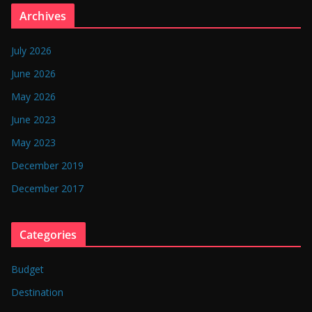
n
Archives
g
l
July 2026
a
June 2026
d
May 2026
e
June 2023
s
May 2023
h
December 2019
December 2017
Categories
Budget
Destination