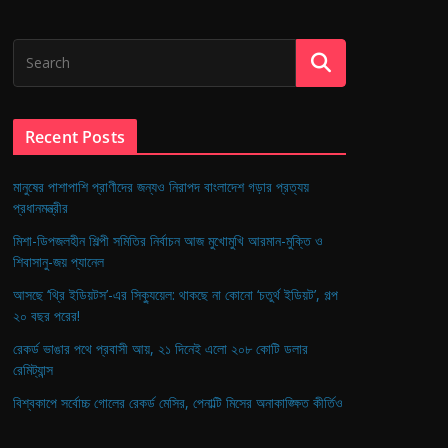
Recent Posts
মানুষের পাশাপাশি প্রাণীদের জন্যও নিরাপদ বাংলাদেশ গড়ার প্রত্যয়
প্রধানমন্ত্রীর
মিশা-ডিপজলহীন শিল্পী সমিতির নির্বাচন আজ মুখোমুখি আরমান-মুক্তি ও
শিবাসানু-জয় প্যানেল
আসছে ‘থ্রি ইডিয়টস’-এর সিক্যুয়েল: থাকছে না কোনো ‘চতুর্থ ইডিয়ট’, গল্প
২০ বছর পরের!
রেকর্ড ভাঙার পথে প্রবাসী আয়, ২১ দিনেই এলো ২০৮ কোটি ডলার
রেমিট্যান্স
বিশ্বকাপে সর্বোচ্চ গোলের রেকর্ড মেসির, পেনাল্টি মিসের অনাকাঙ্ক্ষিত কীর্তিও