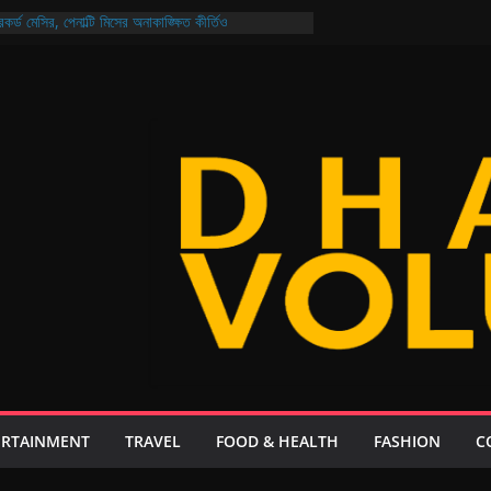
কর্ড মেসির, পেনাল্টি মিসের অনাকাঙ্ক্ষিত কীর্তিও
 জন্যও নিরাপদ বাংলাদেশ গড়ার প্রত্যয় প্রধানমন্ত্রীর
ির নির্বাচন আজ মুখোমুখি আরমান-মুক্তি ও শিবাসানু-জয়
ক্যুয়েল: থাকছে না কোনো ‘চতুর্থ ইডিয়ট’, গল্প ২০ বছর পরের!
 আয়, ২১ দিনেই এলো ২০৮ কোটি ডলার রেমিট্যান্স
ERTAINMENT
TRAVEL
FOOD & HEALTH
FASHION
C