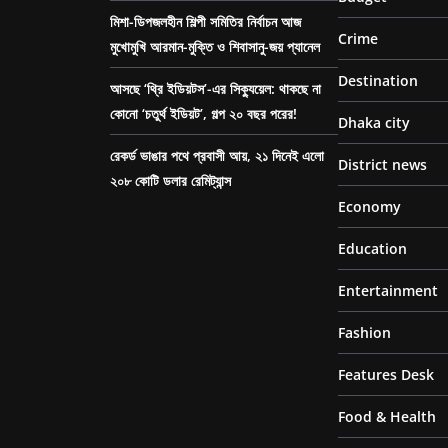
মিশা-ডিপজলহীন শিল্পী সমিতির নির্বাচন আজ
Crime
মুখোমুখি আরমান-মুক্তি ও শিবাসানু-জয় প্যানেল
Destination
আসছে ‘থ্রি ইডিয়টস’-এর সিক্যুয়েল: থাকছে না
কোনো ‘চতুর্থ ইডিয়ট’, গল্প ২০ বছর পরের!
Dhaka city
রেকর্ড ভাঙার পথে প্রবাসী আয়, ২১ দিনেই এলো
District news
২০৮ কোটি ডলার রেমিট্যান্স
Economy
Education
Entertainment
Fashion
Features Desk
Food & Health