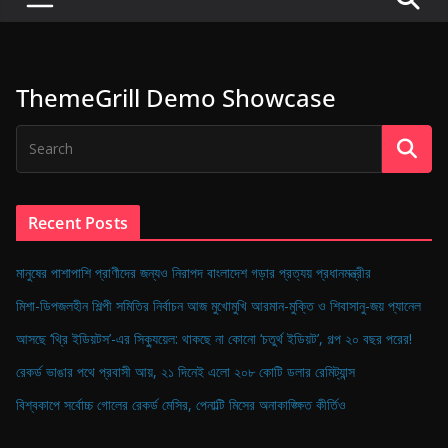
P
u
l
ThemeGrill Demo Showcase
s
e
o
f
D
Recent Posts
i
g
মানুষের পাশাপাশি প্রাণীদের জন্যও নিরাপদ বাংলাদেশ গড়ার প্রত্যয় প্রধানমন্ত্রীর
i
মিশা-ডিপজলহীন শিল্পী সমিতির নির্বাচন আজ মুখোমুখি আরমান-মুক্তি ও শিবাসানু-জয় প্যানেল
t
আসছে ‘থ্রি ইডিয়টস’-এর সিক্যুয়েল: থাকছে না কোনো ‘চতুর্থ ইডিয়ট’, গল্প ২০ বছর পরের!
a
রেকর্ড ভাঙার পথে প্রবাসী আয়, ২১ দিনেই এলো ২০৮ কোটি ডলার রেমিট্যান্স
l
B
বিশ্বকাপে সর্বোচ্চ গোলের রেকর্ড মেসির, পেনাল্টি মিসের অনাকাঙ্ক্ষিত কীর্তিও
a