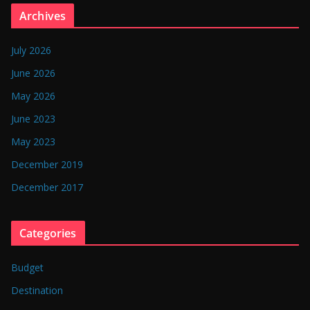
n
Archives
g
l
July 2026
a
June 2026
d
May 2026
e
June 2023
s
May 2023
h
December 2019
December 2017
Categories
Budget
Destination