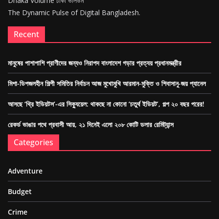
Dhaka Volume ঢাকা ভলিউম
The Dynamic Pulse of Digital Bangladesh.
Recent
মানুষের পাশাপাশি প্রাণীদের জন্যও নিরাপদ বাংলাদেশ গড়ার প্রত্যয় প্রধানমন্ত্রীর
মিশা-ডিপজলহীন শিল্পী সমিতির নির্বাচন আজ মুখোমুখি আরমান-মুক্তি ও শিবাসানু-জয় প্যানেল
আসছে ‘থ্রি ইডিয়টস’-এর সিক্যুয়েল: থাকছে না কোনো ‘চতুর্থ ইডিয়ট’, গল্প ২০ বছর পরের!
রেকর্ড ভাঙার পথে প্রবাসী আয়, ২১ দিনেই এলো ২০৮ কোটি ডলার রেমিট্যান্স
Categories
Adventure
Budget
Crime