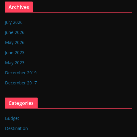
n
Archives
g
l
July 2026
a
June 2026
d
May 2026
e
June 2023
s
May 2023
h
December 2019
December 2017
Categories
Budget
Destination