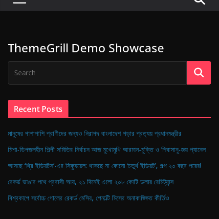
P
u
l
ThemeGrill Demo Showcase
s
e
o
f
D
Recent Posts
i
g
মানুষের পাশাপাশি প্রাণীদের জন্যও নিরাপদ বাংলাদেশ গড়ার প্রত্যয় প্রধানমন্ত্রীর
i
মিশা-ডিপজলহীন শিল্পী সমিতির নির্বাচন আজ মুখোমুখি আরমান-মুক্তি ও শিবাসানু-জয় প্যানেল
t
আসছে ‘থ্রি ইডিয়টস’-এর সিক্যুয়েল: থাকছে না কোনো ‘চতুর্থ ইডিয়ট’, গল্প ২০ বছর পরের!
a
রেকর্ড ভাঙার পথে প্রবাসী আয়, ২১ দিনেই এলো ২০৮ কোটি ডলার রেমিট্যান্স
l
B
বিশ্বকাপে সর্বোচ্চ গোলের রেকর্ড মেসির, পেনাল্টি মিসের অনাকাঙ্ক্ষিত কীর্তিও
a