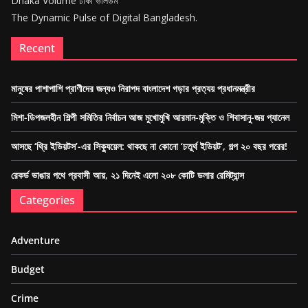
Dhaka Volume ঢাকা ভলিউম
The Dynamic Pulse of Digital Bangladesh.
Recent
মানুষের পাশাপাশি প্রাণীদের জন্যও নিরাপদ বাংলাদেশ গড়ার প্রত্যয় প্রধানমন্ত্রীর
মিশা-ডিপজলহীন শিল্পী সমিতির নির্বাচন আজ মুখোমুখি আরমান-মুক্তি ও শিবাসানু-জয় প্যানেল
আসছে ‘থ্রি ইডিয়টস’-এর সিক্যুয়েল: থাকছে না কোনো ‘চতুর্থ ইডিয়ট’, গল্প ২০ বছর পরের!
রেকর্ড ভাঙার পথে প্রবাসী আয়, ২১ দিনেই এলো ২০৮ কোটি ডলার রেমিট্যান্স
Categories
Adventure
Budget
Crime