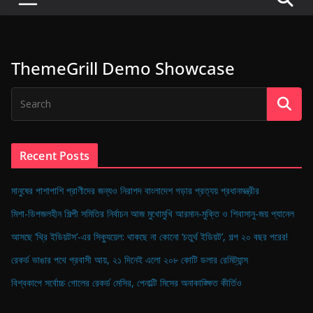
P
u
l
ThemeGrill Demo Showcase
s
e
o
f
D
Recent Posts
i
g
মানুষের পাশাপাশি প্রাণীদের জন্যও নিরাপদ বাংলাদেশ গড়ার প্রত্যয় প্রধানমন্ত্রীর
i
মিশা-ডিপজলহীন শিল্পী সমিতির নির্বাচন আজ মুখোমুখি আরমান-মুক্তি ও শিবাসানু-জয় প্যানেল
t
আসছে ‘থ্রি ইডিয়টস’-এর সিক্যুয়েল: থাকছে না কোনো ‘চতুর্থ ইডিয়ট’, গল্প ২০ বছর পরের!
a
রেকর্ড ভাঙার পথে প্রবাসী আয়, ২১ দিনেই এলো ২০৮ কোটি ডলার রেমিট্যান্স
l
B
বিশ্বকাপে সর্বোচ্চ গোলের রেকর্ড মেসির, পেনাল্টি মিসের অনাকাঙ্ক্ষিত কীর্তিও
a