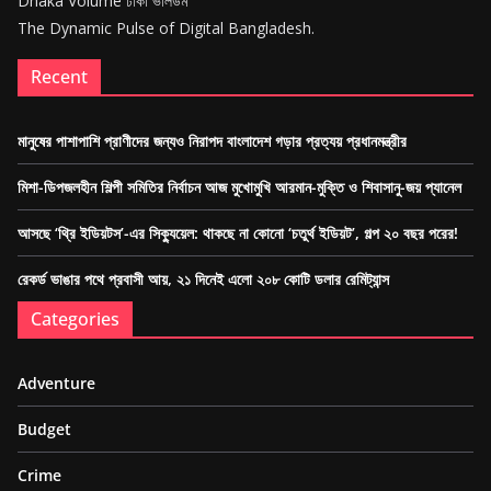
Dhaka Volume ঢাকা ভলিউম
The Dynamic Pulse of Digital Bangladesh.
Recent
মানুষের পাশাপাশি প্রাণীদের জন্যও নিরাপদ বাংলাদেশ গড়ার প্রত্যয় প্রধানমন্ত্রীর
মিশা-ডিপজলহীন শিল্পী সমিতির নির্বাচন আজ মুখোমুখি আরমান-মুক্তি ও শিবাসানু-জয় প্যানেল
আসছে ‘থ্রি ইডিয়টস’-এর সিক্যুয়েল: থাকছে না কোনো ‘চতুর্থ ইডিয়ট’, গল্প ২০ বছর পরের!
রেকর্ড ভাঙার পথে প্রবাসী আয়, ২১ দিনেই এলো ২০৮ কোটি ডলার রেমিট্যান্স
Categories
Adventure
Budget
Crime