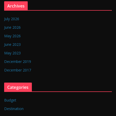
n
Archives
g
l
July 2026
a
June 2026
d
May 2026
e
June 2023
s
May 2023
h
December 2019
December 2017
Categories
Budget
Destination