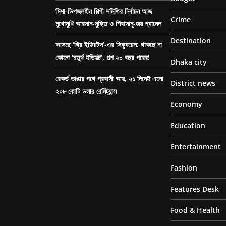
মিশা-ডিপজলহীন শিল্পী সমিতির নির্বাচন আজ
Crime
মুখোমুখি আরমান-মুক্তি ও শিবাসানু-জয় প্যানেল
Destination
আসছে ‘থ্রি ইডিয়টস’-এর সিক্যুয়েল: থাকছে না
কোনো ‘চতুর্থ ইডিয়ট’, গল্প ২০ বছর পরের!
Dhaka city
রেকর্ড ভাঙার পথে প্রবাসী আয়, ২১ দিনেই এলো
District news
২০৮ কোটি ডলার রেমিট্যান্স
Economy
Education
Entertainment
Fashion
Features Desk
Food & Health