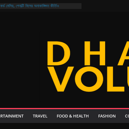
র্ড মেসির, পেনাল্টি মিসের অনাকাঙ্ক্ষিত কীর্তিও
জন্যও নিরাপদ বাংলাদেশ গড়ার প্রত্যয় প্রধানমন্ত্রীর
ির নির্বাচন আজ মুখোমুখি আরমান-মুক্তি ও শিবাসানু-জয়
্যুয়েল: থাকছে না কোনো ‘চতুর্থ ইডিয়ট’, গল্প ২০ বছর পরের!
আয়, ২১ দিনেই এলো ২০৮ কোটি ডলার রেমিট্যান্স
ERTAINMENT
TRAVEL
FOOD & HEALTH
FASHION
C