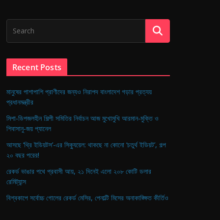
Recent Posts
মানুষের পাশাপাশি প্রাণীদের জন্যও নিরাপদ বাংলাদেশ গড়ার প্রত্যয়
প্রধানমন্ত্রীর
মিশা-ডিপজলহীন শিল্পী সমিতির নির্বাচন আজ মুখোমুখি আরমান-মুক্তি ও
শিবাসানু-জয় প্যানেল
আসছে ‘থ্রি ইডিয়টস’-এর সিক্যুয়েল: থাকছে না কোনো ‘চতুর্থ ইডিয়ট’, গল্প
২০ বছর পরের!
রেকর্ড ভাঙার পথে প্রবাসী আয়, ২১ দিনেই এলো ২০৮ কোটি ডলার
রেমিট্যান্স
বিশ্বকাপে সর্বোচ্চ গোলের রেকর্ড মেসির, পেনাল্টি মিসের অনাকাঙ্ক্ষিত কীর্তিও