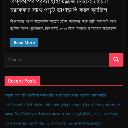
বিশ্বকাপের প্রথম হাইভোল্টেজ ম্যাচেই হোঁচট:
n
মরক্কোর সাথে পয়েন্ট ভাগাভাগি করল ব্রাজিল
g
l
বিশ্বকাপের প্রথম হাইভোল্টেজ ম্যাচেই হোঁচট: মরক্কোর সাথে পয়েন্ট ভাগাভাগি করল
a
ব্রাজিল বিশেষ প্রতিবেদক, নিউ জার্সি: ২০২৬ ফিফা বিশ্বকাপের অন্যতম হাইভোল্টেজ
d
Read More
e
s
h
Recent Posts
মানুষের পাশাপাশি প্রাণীদের জন্যও নিরাপদ বাংলাদেশ গড়ার প্রত্যয় প্রধানমন্ত্রীর
মিশা-ডিপজলহীন শিল্পী সমিতির নির্বাচন আজ মুখোমুখি আরমান-মুক্তি ও শিবাসানু-জয় প্যানেল
আসছে ‘থ্রি ইডিয়টস’-এর সিক্যুয়েল: থাকছে না কোনো ‘চতুর্থ ইডিয়ট’, গল্প ২০ বছর পরের!
রেকর্ড ভাঙার পথে প্রবাসী আয়, ২১ দিনেই এলো ২০৮ কোটি ডলার রেমিট্যান্স