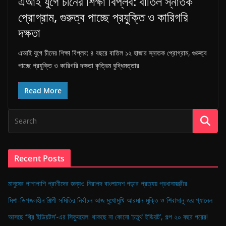
এআই যুগে চীনের শিক্ষা বিপ্লব: বাতিল স্নাতক
n
প্রোগ্রাম, গুরুত্ব পাচ্ছে প্রযুক্তি ও কারিগরি
g
দক্ষতা
l
a
এআই যুগে চীনের শিক্ষা বিপ্লব: ৪ বছরে বাতিল ১২ হাজার স্নাতক প্রোগ্রাম, গুরুত্ব
d
পাচ্ছে প্রযুক্তি ও কারিগরি দক্ষতা কৃত্রিম বুদ্ধিমত্তার
e
s
Read More
h
Recent Posts
মানুষের পাশাপাশি প্রাণীদের জন্যও নিরাপদ বাংলাদেশ গড়ার প্রত্যয় প্রধানমন্ত্রীর
মিশা-ডিপজলহীন শিল্পী সমিতির নির্বাচন আজ মুখোমুখি আরমান-মুক্তি ও শিবাসানু-জয় প্যানেল
আসছে ‘থ্রি ইডিয়টস’-এর সিক্যুয়েল: থাকছে না কোনো ‘চতুর্থ ইডিয়ট’, গল্প ২০ বছর পরের!